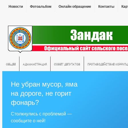
Новости
Фотоальбом
Онлайн обращение
Контакты
Кар
ОБЩЕЕ
АДМИНИСТРАЦИЯ
СОВЕТ ДЕПУТАТОВ
ПРОТИВОДЕЙСТВИЕ КОРРУПЦ
Не убран мусор, яма
на дороге, не горит
фонарь?
Столкнулись с проблемой —
сообщите о ней!