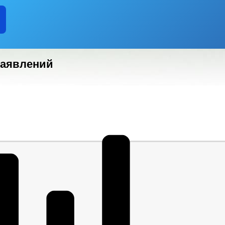
ЕРОК
ГО И ЧС
ПОЛНОМОЧИЯ
ЗАДАЧИ
ФУНКЦИИ
ИНЫЕ АКТЫ В СФЕРЕ ПРОТИВОДЕЙСТВИЯ КОРРУПЦИИ
АНТИ
ЧЕСКИЕ МАТЕРИАЛЫ
заявлений
ДОКУМЕНТОВ, СВЯЗАННЫХ С ПРОТИВОДЕЙСТВИЕМ КОРРУПЦИИ, ДЛЯ 
 ОБ ИМУЩЕСТВЕ И ОБЯЗАТЕЛЬСТВАХ ИМУЩЕСТВЕННОГО ХАРАКТЕРА
ВАНИЙ К СЛУЖЕБНОМУ ПОВЕДЕНИЮ И УРЕГУЛИРОВАНИЮ КОНФЛИКТА 
О ФАКТАХ КОРРУПЦИИ
_
ЕНИЯ
ПРОЕКТЫ К ОБСУЖДЕНИЮ
ПОРЯДОК ОБЖАЛОВАНИ
ЫЕ РЕГЛАМЕНТЫ
ПОСТАНОВЛЕНИЯ АДМИНИСТРАЦИИ
Р
АНИЯ
ФЕДЕРАЛЬНЫЕ ЗАКОНЫ
БЮДЖЕТА
ЬНЫЕ УСЛУГИ
НОРМАТИВНО-ПРАВОВЫЕ АКТЫ
МУНИЦИПАЛЬНЫХ УСЛУГ
Е
ИНТЕРНЕТ ПРИЕМНАЯ
ГРАФИК ПРИЕМА ГРАЖДАН
Й ГРАЖДАН
ФОРМА ОБРАЩЕНИЙ И ЗАЯВЛЕНИЙ
ПОРЯДО