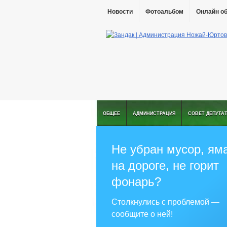
Новости
Фотоальбом
Онлайн о
ОБЩЕЕ
АДМИНИСТРАЦИЯ
СОВЕТ ДЕПУТА
Не убран мусор, ям
на дороге, не горит
фонарь?
Столкнулись с проблемой —
сообщите о ней!