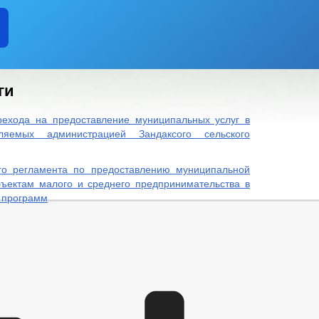
ги
рехода на предоставление муниципальных услуг в
ляемых администрацией Зандаксого сельского
го регламента по предоставлению муниципальной
бъектам малого и среднего предпринимательства в
 программ