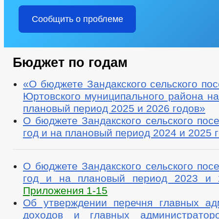
Сообщить о проблеме
Бюджет по годам
«О бюджете Зандакского сельского по
Юртовского муниципального района на
плановый период 2025 и 2026 годов»
О бюджете Зандакского сельского пос
год и на плановый период 2024 и 2025 
О бюджете Зандакского сельского пос
год и на плановый период 2023 и 
Приложения 1-15
Об утверждении перечня главных ад
доходов и главных администраторо